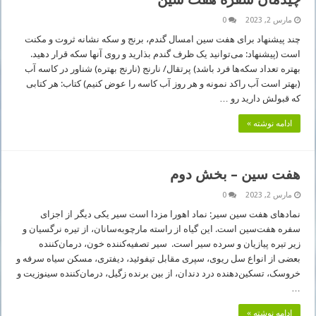
مارس 2, 2023
0
چند پیشنهاد برای هفت سین امسال گندم، برنج و سکه نشانه ثروت و مکنت
است (پیشنهاد: می‌توانید یک ظرف گندم بذارید و روی آنها سکه قرار دهید.
بهتره تعداد سکه‌ها فرد باشد) پرتقال/ نارنج (نارنج بهتره) شناور در کاسه آب
(بهتر است آب راکد نمونه و هر روز آب کاسه را عوض کنیم) کتاب: هر کتابی
که قبولش دارید رو …
ادامه نوشته »
هفت سین – بخش دوم
مارس 2, 2023
0
نمادهای هفت سین سیر: نماد اهورا مزدا است سیر یکی دیگر از اجزای
سفره هفت‌سین است. این گیاه از راسته مارچوبه‌سانان، از تیره نرگسیان و
زیر تیره پیازیان و سرده سیر است. سیر تصفیه‌کننده خون، درمان‌کننده
بعضی از انواع سل ریوی، سپری مقابل تیفوئید، دیفتری، مسکن سیاه سرفه و
خروسک، تسکین‌دهنده درد دندان، از بین برنده زگیل، درمان‌کننده سینوزیت و
…
ادامه نوشته »