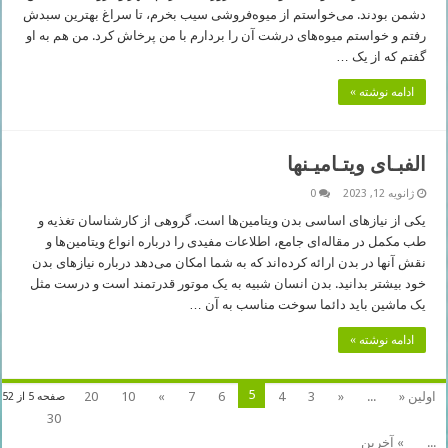
دشمن بودند. می‌خواستم از میوه‌فروشی سیب بخرم، تا سراغ بهترین سبدش
رفتم و خواستم میوه‌های درشت آن را بردارم با من پرخاش کرد. من هم به او
گفتم که از یک …
ادامه نوشته »
الفبـای ویتـامیـنها
ژانویه 12, 2023
0
یکی از نیازهای اساسی بدن ویتامین‌ها است. گروهی از کارشناسان تغذیه و
طب مکمل در مقاله‌ای جامع، اطلاعات مفیدی را درباره انواع ویتامین‌ها و
نقش آنها در بدن ارائه کرده‌اند که به شما امکان می‌دهد درباره نیازهای بدن
خود بیشتر بدانید. بدن انسان شبیه به یک موتور قدرتمند است و درست مثل
یک ماشین باید دائما سوخت مناسب به آن …
ادامه نوشته »
5
اولین «
...
«
3
4
6
7
»
10
20
صفحه 5 از 52
30
...
» آخرین