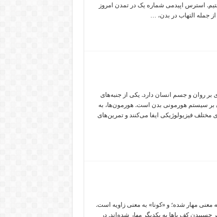
هستیم. استرس اپیدمی شماره یک در تمدن امروز
ز جمله التهاب در بدن، …
بر روان و جسم انسان دارد. یکی از جنبه‌های
آن بر سیستم هورمونی بدن است. هورمون‌ها، به
مختلف فیزیولوژیکی ایفا می‌کنند و تمرین‌های
 Baddha konasana ترجمه: «بادا» به معنی مهار شده؛ و «کونا» به معنی زاویه است.
چسبیدن کف پاها به یکدیگر مهار شده‌اند. در