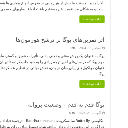
ناکارآمد و .. هستند، ما بیش از هر زمانی در معرض انواع بیماری ها 
است و به شکلی مستقیم یا غیرمستقیم باعث انواع بیماریهای جسمی ا
ادامه نوشته »
اثر تمرین‌های یوگا بر ترشح هورمون‌ها
دسامبر 30, 2024
0
یوگا به عنوان یک روش سنتی و ذهنی-بدنی، تأثیرات عمیق و گسترده‌ای 
مهم یوگا که در سال‌های اخیر توجه زیادی را به خود جلب کرده، تأثیر 
عنوان مولکول‌های پیام‌رسان در بدن، نقش حیاتی در تنظیم عملکردهای 
یوگا …
ادامه نوشته »
یوگا قدم به قدم – وضعیت پروانه
آگوست 21, 2024
0
انگلیسی: Butterfly سانسکریت:
چرا که در این وضعیت زاویه‌های ساخته شده توسط ساق و ران به خاطر 