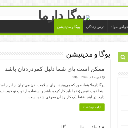
واص مواد
درس زندگی
یوگا و مدیتیشن
یوگا و مدیتیشن
ممکن است پای شما دلیل کمردردتان باشد
فوریه 21, 2026
0
یوگادارما: همانطور که می‌بینید، برای سلامت بدن می‌توان از ابزار استفا
اینجا توپ تنیس (حتما باید کار کرده باشد و استفاده از توپ نو خوب ن
دارد. در اینجا فقط یک کاربرد آن معرفی شده است.
ادامه نوشته »
۱۷ تاثیر علمی یوگا