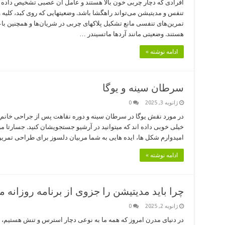
افرادی که دچار چربی خون بالا هستند و عامل آن عصبی تشخیص داده 
تنفس و مدیتیشن می‌تواند راهگشا باشد. وضعیتهایی که روی کبد، کلیه 
تمرین‌های تنفسی مانع تشکیل پلاکهای چربی در شریان‌ها و همچنین ب
هستند. وضعیتی مانند آردها ماتسیندر …
ادامه نوشته »
سرطان سینه و یوگا
ژانویه 3, 2025
0
در مورد نقش یوگا در سرطان سینه و دوره نقاهت پس از جراحی خانم ن
خیلی خوبی داده اند که میتوانید در آرشیو جستجویشان کنید. جسارتا من
امیدوارم شکل ها، ایده هایی به شما مربیان دلسوز برای طراحی تمر
ادامه نوشته »
چرا باید مدیتیشن را جزوی از برنامه روزانه م
ژانویه 2, 2025
0
در دنیای مدرن امروز که همه ما به نوعی دچار استرس و تنش هستیم،