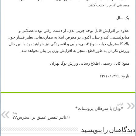
مصرفی لازم را جذب کنند.
یک سال
علاوه بر افزایش قابل توجه چربی بدن، از دست رفتن توده عضلانی و
متابولیسمی کند و تنبل، اکنون در معرض ابتلا به بیماری‌هایی نظیر فشار خون
بالا، کلسترول، دیابت نوع ۲، بی‌خوابی و افسردگی نیز خواهید بود. با این حال
ورزش نکردن به طور قطع، منجر به افزایش وزن برایتان نخواهد شد
منبع: کانال رسمی اطلاع رسانی ورزش یوگا تهران
تاریخ: ۲۳/۱۰/۱۳۹۹
قبلی
*وداع با سرطان پروستات*
بعد
??تاثیر تنفس عمیق بر استرس??
دیدگاهتان را بنویسید