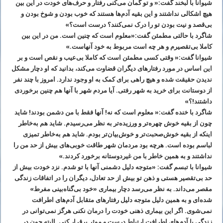
شیوانا با لبخند گفت:« و تو گمان می‌کنی رفتار و حرف‌های خودت در این بین
هیچ اشکالی نداشتند و این بقیه آدم‌ها هستند که خوب بودن و شوخ ‌بودن و
بی‌قصد و نیت بودن تو را درک نمی‌کنند؟ درست است؟»
شاگرد با حالتی مطمئن گفت:«معلوم است که چنین است. من در این بین
کاملا بی‌تقصیرم و هر چه است مربوط به خود آنهاست.»
شیوانا گفت:« وقتی کسی مطمئن است که کاملا بی‌عیب و نقص است و بر
این اساس در مورد رفتارهای دیگران قضاوت می‌کند، بدانید که او دچار مشکل
ندیدن حقیقت شده و هیچ راهی برای کمک به او وجود ندارد. امروز با چند نفر
از دوستانت برای خرید به شهر رفتی. آیا مردم شهر با آنها هم چنین برخوردی
داشتند!؟»
شاگرد با خنده گفت:« معلوم است که نه! آنها فقط با من دشمن بودند! شاید
چون از بقیه خوش چهره‌تر و ورزیده‌تر به نظر می‌رسیدم. شاید هم به‌خاطر
اینکه از بقیه خوش‌صحبت‌تر و خوش‌بیان‌تر بودم. شاید هم به‌خاطر تمیزی
لباسم بوده است. هرچه بود مردمان شهر طاقت خوبی‌های بیش از حد من را
نداشتند و به همین خاطر با من غیر‌دوستانه برخورد کردند.»
شیوانا با تبسم گفت: «متوجه دلیل دشمنی آنها با تو شدم.‌ نزد خودت بیش از
حد بی‌تقصیر هستی و ذهن تو بیش از حد تعادل‌، دیگران را در اتفاقات زندگی
مقصر می‌داند. به نظر می‌رسد دچار بیماری «خود بی‌گناه‌بینی مفرط»
شده‌ای و به همین دلیل متوجه دلیل رفتارهای متقابل آدم‌های اطرافت
نمی‌شوی. اگر این بیماری ذهنی خودت را درمان نکنی هرگز نمی‌توانی در
زندگی با آدم‌های اطرافت ارتباط درست و موثر برقرار کنی. البته چون در