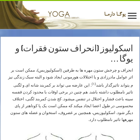
اسکولیوز (انحراف ستون فقرات) و
یوگا . . .
انحراف و چرخش ستون مهره ­ها به طرفین (اسکولیوزیس)، ممکن است بر
اثر عوامل مادرزادی و یا اختلالات هورمونی ایجاد شود و البته سبک زندگی نیز
(۱)
م ی­تواند تاثیرگذار باشد
. این عارضه می ­تواند بر کمربند شانه ­ای و لگنی
تاثیر نامطلوب داشته باشد. هم چنین در برخی اوقات با محدود کردن قفسه
سینه باعث فشار و اختلال در تنفس می­شود. کج شدن کمربند لگنی، اختلاف
محسوسی در طول اعضا ایجاد می­کند که ممکن است یک پا کوتاهتر از پای
دیگر شود. اسکولیوزیس، همچنین بر غضروف، استخوان و عضله­ های ستون
مهره­ها تاثیر نامطلوب دارد.