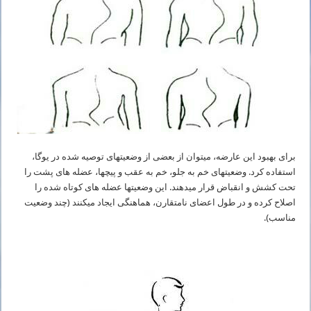
برای بهبود این عارضه، می­توان از بعضی از وضعیت­های توصیه شده در یوگا،
استفاده کرد. وضعیت­های خم به جلو، خم به عقب و پیچ­ها، عضله­ های پشت را
تحت کشش و انقباض قرار می­دهند. این وضعیت­ها عضله­ های کوتاه شده را
اصلاح کرده و در طول اعضای نامتقارن، هماهنگی ایجاد می­کنند (چند وضعیت
مناسب).