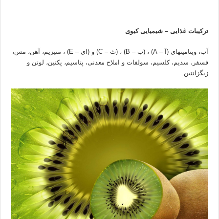
ترکیبات غذایی
–
شیمیایی کیوی
آب، ویتامینهای (آ –
A
) ، (ب –
B
) ، (ث –
C
) و (ای –
E
) ، منیزیم، آهن، مس،
فسفر، سدیم، کلسیم، سولفات و املاح معدنی، پتاسیم، پکتین، لوتن و
زیگزانتین.