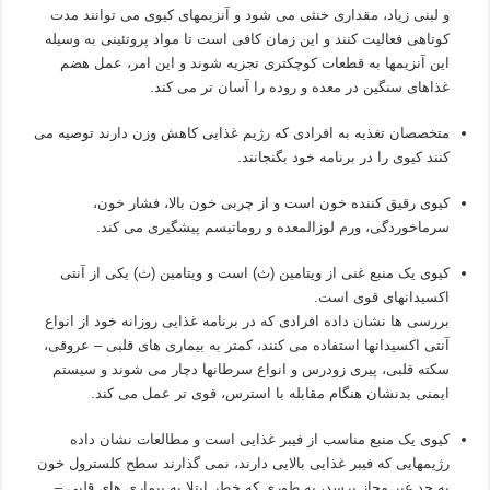
و لبنی زیاد، مقداری خنثی می شود و آنزیمهای کیوی می توانند مدت
کوتاهی فعالیت کنند و این زمان کافی است تا مواد پروتئینی به وسیله
این آنزیمها به قطعات کوچکتری تجزیه شوند و این امر، عمل هضم
غذاهای سنگین در معده و روده را آسان تر می کند.
متخصصان تغذیه به افرادی که رژیم غذایی کاهش وزن دارند توصیه می
کنند کیوی را در برنامه خود بگنجانند.
کیوی رقیق کننده خون است و از چربی خون بالا، فشار خون،
سرماخوردگی، ورم لوزالمعده و روماتیسم پیشگیری می کند.
کیوی یک منبع غنی از ویتامین (ث) است و ویتامین (ث) یکی از آنتی
اکسیدانهای قوی است.
بررسی ها نشان داده افرادی که در برنامه غذایی روزانه خود از انواع
آنتی اکسیدانها استفاده می کنند، کمتر به بیماری های قلبی – عروقی،
سکته قلبی، پیری زودرس و انواع سرطانها دچار می شوند و سیستم
ایمنی بدنشان هنگام مقابله با استرس، قوی تر عمل می کند.
کیوی یک منبع مناسب از فیبر غذایی است و مطالعات نشان داده
رژیمهایی که فیبر غذایی بالایی دارند، نمی گذارند سطح کلسترول خون
به حد غیر مجاز برسد، به طوری که خطر ابتلا به بیماری های قلبی –