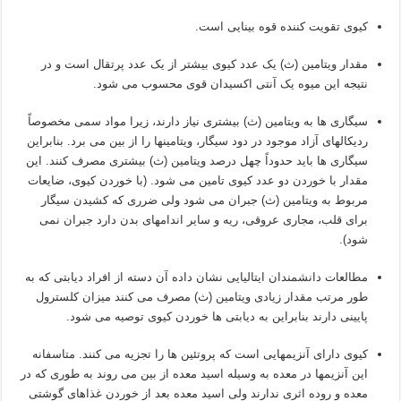
کیوی تقویت کننده قوه بینایی است.
مقدار ویتامین (ث) یک عدد کیوی بیشتر از یک عدد پرتقال است و در
نتیجه این میوه یک آنتی اکسیدان قوی محسوب می شود.
سیگاری ها به ویتامین (ث) بیشتری نیاز دارند، زیرا مواد سمی مخصوصاً
ردیکالهای آزاد موجود در دود سیگار، ویتامینها را از بین می برد. بنابراین
سیگاری ها باید حدوداً چهل درصد ویتامین (ث) بیشتری مصرف کنند. این
مقدار با خوردن دو عدد کیوی تامین می شود. (با خوردن کیوی، ضایعات
مربوط به ویتامین (ث) جبران می شود ولی ضرری که کشیدن سیگار
برای قلب، مجاری عروقی، ریه و سایر اندامهای بدن دارد جبران نمی
شود).
مطالعات دانشمندان ایتالیایی نشان داده آن دسته از افراد دیابتی که به
طور مرتب مقدار زیادی ویتامین (ث) مصرف می کنند میزان کلسترول
پایینی دارند بنابراین به دیابتی ها خوردن کیوی توصیه می شود.
کیوی دارای آنزیمهایی است که پروتئین ها را تجزیه می کنند. متاسفانه
این آنزیمها در معده به وسیله اسید معده از بین می روند به طوری که در
معده و روده اثری ندارند ولی اسید معده بعد از خوردن غذاهای گوشتی