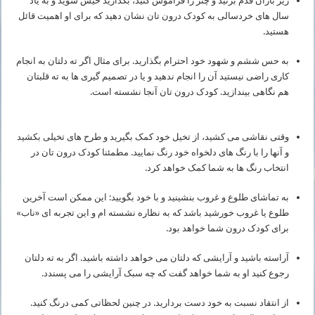
زیر باران قدم بزنید و چتر را فراموش کنید، بگذارید خیس شوید و به یاد
سال های خردسالی به کودک درون تان نشان دهید که برای او اهمیت قائل
هستید.
به حس ششم و شهود خود احترام بگذارید. برای مثال اگر ته دلتان به انجام
کاری راضی نیستید آن را انجام ندهید و یا در تصمیم گیری ها به ته قلبتان
هم نگاهی بیندازید. کودک درون تان آنجا نشسته است.
وقتی نقاشی می کشید، از تخیل خود کمک بگیرید و طرح های تخیلی بکشید
و آنها را با رنگ های دلخواه خود رنگ نمایید. مطمئنا کودک درون تان در
انتخاب رنگ ها به شما کمک خواهد کرد.
به تماشای طلوع و غروب بنشینید و با خود بگویید: این ممکن است آخرین
طلوع یا غروب خورشید باشد که به نظاره نشسته ام و این تجربه ای «ناب»
برای کودک درون شما خواهد بود.
آراسته باشید و آرایشی که دلتان می خواهد داشته باشید. اگر به ته دلتان
رجوع کنید او به شما خواهد گفت که چه سبک آرایشی را می پسندد.
از انتقاد نسبت به خود دست بردارید. در چنین لحظاتی کمی درنگ کنید.