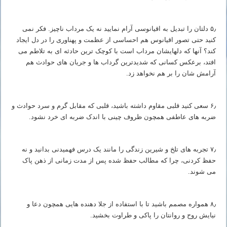
۵٫ دلتان را تبدیل به اقیانوسی آرام نمایید نه یک مرداب ناچیز. فکر نمی
کنید حتی تصور اقیانوس هم احساسی از عظمت و پهناوری را در دل ایجاد
کند؟ آنها که دلهایشان مرداب است با کوچک ترین حادثه ای به تلاطم می
افتد، برعکس کسانی که شدیدترین گرداب ها و جریان های حوادث هم
آرامش شان را بر هم نخواهد زد.
۶٫ سعی کنید قلبی مقاوم داشته باشید، قلبی که مقابل گرم و سرد حوادث و
ضربه های عاطفی همچون ظروف چینی با اندک ضربه ای خرد نشود.
۷٫ تجربه های تلخ و شیرین زندگی را مانند یک درس فهمیدنی بدانید و نه
حفظ کردنی، چرا که مطالب حفظ شده پس از مدت زمانی از ذهن پاک
می شوند.
۸٫ همواره مصمم باشید تا با استفاده از جلا دهنده هایی همچون دعا و
نیایش روح و روانتان را پاکی و طراوت بخشید.