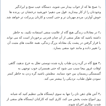
۱٫ صبح ها که از خواب بیدار می شوید، دستگاه عیب سنج و ایرادگیر
وجودتان را از کار بیندازید. قول می دهیم؛ خورشید درخشان تر، پرنده ها
خوش آوازتر، مردم مهربان تر و حتی کسب و کارتان پربرکت تر خواهد شد.
۲٫ در معادلات زندگی هیچ گاه از علامت منفی استفاده نکنید، به خاطر
داشته باشید که تفکر منفی از آن چنان قدرتی برخوردار است که می تواند
با قرار گرفتن در پشت یک معادله بزرگ زندگی، همه علامت های مثبت آن
را تغییر داده و مانند خود منفی بسازد.
۳٫ هیچ گاه در گره زدن طناب پاره شده دوستی تعلل به خرج ندهید، گاهی
اوقات غرور بیجا سبب می شود که حتی همسران خوب توجهی به
گسستگی ریسمان بین خود ننمایند. مطمئن باشید گره زدن به خاطر کمتر
نمودن طول طناب، نزدیکی را بیشتر می کند.
۴٫ آنتن های ذهن تان را تنها به سوی ایستگاه هایی تنظیم کنید که شبانه
روز امواج مثبت پخش می کند، کاری کنید که کارکنان ایستگاه های منفی از
شدت بیکاری اخراج شوند.