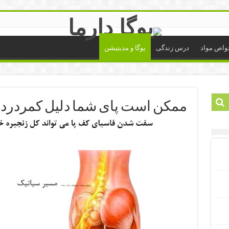
واص مواد
درس زندگی
یوگا و مدیتیشن
ممکن است پای شما دلیل کمردردت