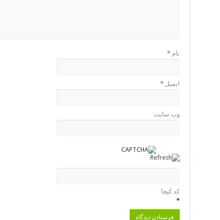
نام
*
ایمیل
*
وب‌ سایت
کد کپچا
*