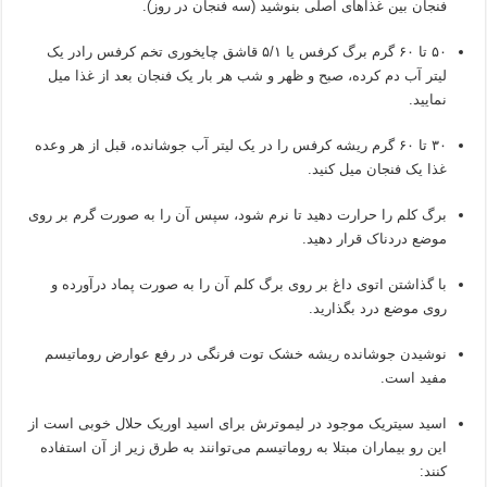
فنجان بین غذاهای اصلی بنوشید (سه فنجان در روز).
۵۰ تا ۶۰ گرم برگ کرفس یا ۵/۱ قاشق چایخوری تخم کرفس رادر یک
لیتر آب دم کرده، صبح و ظهر و شب هر بار یک فنجان بعد از غذا میل
نمایید.
۳۰ تا ۶۰ گرم ریشه کرفس را در یک لیتر آب جوشانده، قبل از هر وعده
غذا یک فنجان میل کنید.
برگ کلم را حرارت دهید تا نرم شود، سپس آن را به صورت گرم بر روی
موضع دردناک قرار دهید.
با گذاشتن اتوی داغ بر روی برگ کلم آن را به صورت پماد درآورده و
روی موضع درد بگذارید.
نوشیدن جوشانده ریشه خشک توت فرنگی در رفع عوارض روماتیسم
مفید است.
اسید سیتریک موجود در لیموترش برای اسید اوریک حلال خوبی است از
این رو بیماران مبتلا به روماتیسم می‌توانند به طرق زیر از آن استفاده
کنند: