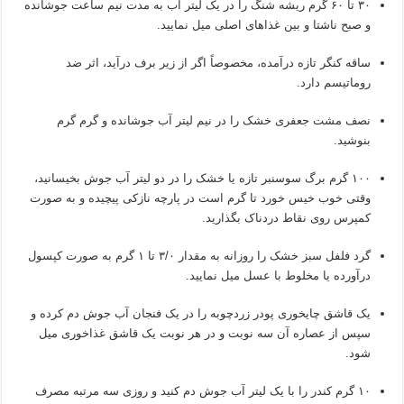
۳۰ تا ۶۰ گرم ریشه شنگ را در یک لیتر آب به مدت نیم ساعت جوشانده
و صبح ناشتا و بین غذاهای اصلی میل نمایید.
ساقه کنگر تازه درآمده، مخصوصاً اگر از زیر برف درآید، اثر ضد
روماتیسم دارد.
نصف مشت جعفری خشک را در نیم لیتر آب جوشانده و گرم گرم
بنوشید.
۱۰۰ گرم برگ سوسنبر تازه یا خشک را در دو لیتر آب جوش بخیسانید،
وقتی خوب خیس خورد تا گرم است در پارچه نازکی پیچیده و به صورت
کمپرس روی نقاط دردناک بگذارید.
گرد فلفل سبز خشک را روزانه به مقدار ۳/۰ تا ۱ گرم به صورت کپسول
درآورده یا مخلوط با عسل میل نمایید.
یک قاشق چایخوری پودر زردچوبه را در یک فنجان آب جوش دم کرده و
سپس از عصاره آن سه نوبت و در هر نوبت یک قاشق غذاخوری میل
شود.
۱۰ گرم کندر را با یک لیتر آب جوش دم کنید و روزی سه مرتبه مصرف