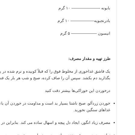
بابونه ———————- ۱۰ گرم
بادرنجبویه—————— ۱۰ گرم
انیسون ——————– ۵ گرم
طرز تهیه و مقدار مصرف:
بگذارید دم بکشد. سپس آن را صاف کرده، صبح و شب هر بار یک فنج
درخوردن این خوراکی‌ها بیشتر دقت کنید
خوردن زردآلو، صبح ناشتا بسیار بد است و مداومت در خوردن آن باعث
غذاهای سنگین نخورید.
مصرف زیاد انگور، ایجاد دل پیچه و اسهال ساده می کند. بنابراین در 