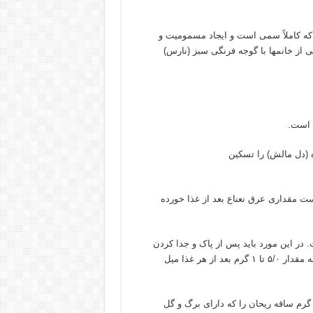
 که کاملاً سمی است و ایجاد مسمومیت و
از خانمها با گوجه فرنگی سبز (نارس)
 است.
ه (دل مالش) را تسکین
است مقداری عرق نعناع بعد از غذا خورده
در این مورد باید پس از پاک و جدا کردن
گرد و خاک اضافی تخم شوید، آن را بکوبید تا به صورت گرد درآید و به مقدار ۵/۰ تا ۱ گرم بعد از هر غذا میل
وشانده ریحان دل پیچه را از بین می برد. برای این منظور ۲۰ تا ۵۰ گرم ساقه ریحان را که دارای برگ و گل