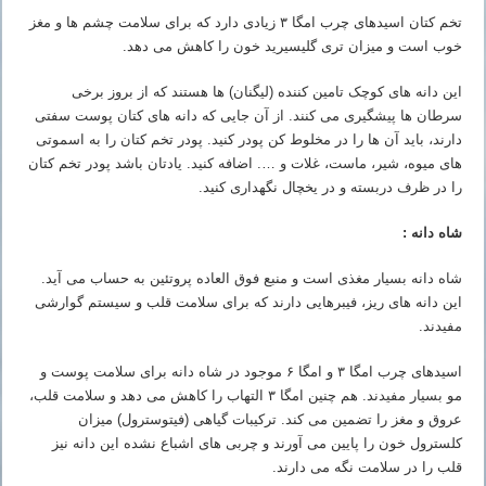
تخم کتان اسیدهای چرب امگا ۳ زیادی دارد که برای سلامت چشم ها و مغز
خوب است و میزان تری گلیسیرید خون را کاهش می دهد.
این دانه های کوچک تامین کننده (لیگنان) ها هستند که از بروز برخی
سرطان ها پیشگیری می کنند. از آن جایی که دانه های کتان پوست سفتی
دارند، باید آن ها را در مخلوط کن پودر کنید. پودر تخم کتان را به اسموتی
های میوه، شیر، ماست، غلات و …. اضافه کنید. یادتان باشد پودر تخم کتان
را در ظرف دربسته و در یخچال نگهداری کنید.
شاه دانه :
شاه دانه بسیار مغذی است و منبع فوق العاده پروتئین به حساب می آید.
این دانه های ریز، فیبرهایی دارند که برای سلامت قلب و سیستم گوارشی
مفیدند.
اسیدهای چرب امگا ۳ و امگا ۶ موجود در شاه دانه برای سلامت پوست و
مو بسیار مفیدند. هم چنین امگا ۳ التهاب را کاهش می دهد و سلامت قلب،
عروق و مغز را تضمین می کند. ترکیبات گیاهی (فیتوسترول) میزان
کلسترول خون را پایین می آورند و چربی های اشباع نشده این دانه نیز
قلب را در سلامت نگه می دارند.