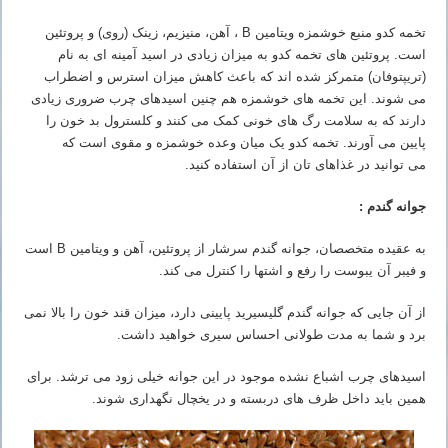
تخمه کدو منبع خوشمزه ویتامین
B
، آهن، منیزیم، زینک (روی) و پروتئین
است. پروتئین های تخمه کدو به میزان زیادی در اسید آمینه ای به نام
(تریپتوفان) متمرکز شده اند که باعث کاهش میزان استرس و اضطراب
می شوند. این تخمه های خوشمزه هم چنین اسیدهای چرب ضروری زیادی
دارند که به سلامت رگ های خونی کمک می کنند و کلسترول بد خون را
پایین می آورند. تخمه کدو یک میان وعده خوشمزه و مقوی است که
می توانید در غذاهای تان از آن استفاده کنید.
جوانه گندم :
به عقیده متخصصان، جوانه گندم سرشار از پروتئین، آهن و ویتامین
B
است
و فیبر آن یبوست را رفع و اشتها را کنترل می کند.
از آن جایی که جوانه گندم گلیسیرید پایینی دارد، میزان قند خون را بالا نمی
برد و شما به مدت طولانی احساس سیری خواهید داشت.
اسیدهای چرب اشباع نشده موجود در این جوانه خیلی زود می ترشد. برای
همین باید داخل ظرف های دربسته و در یخچال نگهداری شوند.