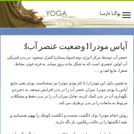
آپاس مودرا ( وضعیت عنصر آب):
عنصر آب توسط مرکز انرژی دوم (سوادیستان) کنترل می­شود. در بدن فیزیکی
آب اولین عنصری است که به شکل ماده بروز می­یابد. به فرم خون، مخاط،
صفرا، مایع لنف و ….
به همین دلیل این مودرا را با نام بودی مودرا نیز می­شناسند. بودی یعنی مایع.
آپاس یا بودی مودرا، میزان عنصر آب را در بدن افزایش می­دهد. به ذخیره و
نگهداری آب در بدن کمک کرده، تعادل میزان آب را در بدن حفظ و مشکلات
مربوط به مایعات را در بدن برطرف می ­کند.
روش انجام مودرا: نوک انگشت شست و انگشت کوچک را به­هم بچسبانید و
بقیه انگشت­ها را در حالت ریلکس، باز نگه دارید.