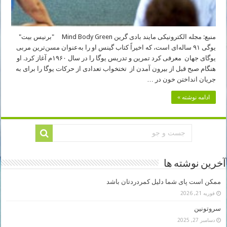
منبع: مجله الکترونیکی مایند بادی گرین Mind Body Green "برنیس بیت"
یوگی ۹۱ ساله‌ای است، که اخیراً کتاب گینس او را به‌عنوان مسن‌ترین مربی
یوگای جهان معرفی کرد تمرین و تدریس یوگا را در سال ۱۹۶۰م آغاز کرد. او
هنگام صبح قبل از بیرون آمدن از تختخواب تعدادی از حرکات یوگا را برای به‌
جریان انداختن خون در …
ادامه نوشته »
آخرین نوشته ها
ممکن است پای شما دلیل کمردردتان باشد
فوریه 21, 2026
سروتونین
دسامبر 27, 2025