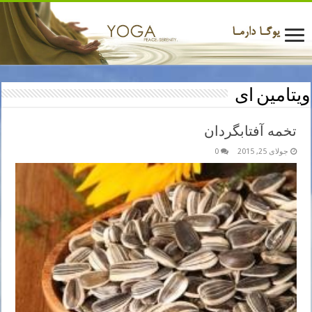
ویتامین ای
تخمه آفتابگردان
جولای 25, 2015
0