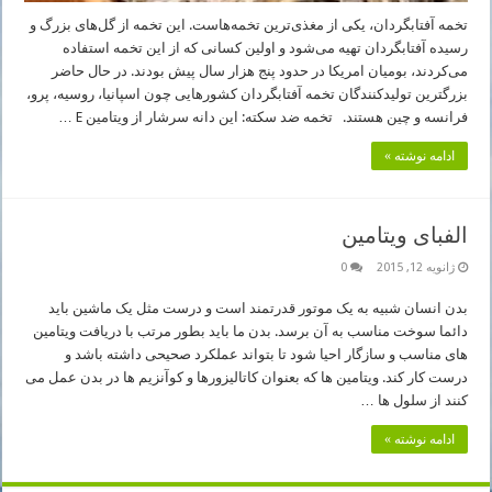
تخمه آفتابگردان، یکی از مغذی‌ترین تخمه‌هاست. این تخمه از گل‌های بزرگ و
رسیده آفتابگردان تهیه می‌شود و اولین کسانی که از این تخمه استفاده
می‌کردند، بومیان امریکا در حدود پنج هزار سال پیش بودند. در حال حاضر
بزرگترین تولیدکنندگان تخمه آفتابگردان کشورهایی چون اسپانیا، روسیه، پرو،
فرانسه و چین هستند. تخمه ضد سکته: این دانه سرشار از ویتامین E …
ادامه نوشته »
الفبای ویتامین
ژانویه 12, 2015
0
بدن انسان شبیه به یک موتور قدرتمند است و درست مثل یک ماشین باید
دائما سوخت مناسب به آن برسد. بدن ما باید بطور مرتب با دریافت ویتامین
های مناسب و سازگار احیا شود تا بتواند عملکرد صحیحی داشته باشد و
درست کار کند. ویتامین ها که بعنوان کاتالیزورها و کوآنزیم ها در بدن عمل می
کنند از سلول ها …
ادامه نوشته »