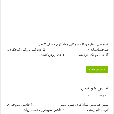
فتوچینی با قارچ و کلم بروکلی مواد لازم – برای ۲ نفر :
فتوچینیآشیانه‌ای 2 عدد کلم بروکلی کوچک (به
گل‌های کوچک خرد شده) 1 عدد روغن کنجد
…
ادامه نوشته »
سس هویسن
فوریه 23, 2015
0
سس هویسین مواد لازم : سویا سس 4 قاشق سوپخوری
کره بادام زمینی 2 قاشق سوپخوری عسل روان