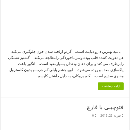
– بامیه بهترین دارو دیابت است. – گردو ازلخته شدن خون جلوگیری می‌کند. –
هل تقویت کننده قلب بوده وسرماخوردگی رامعالجه می‌کند. – گشنیز تشنگی
رابرطرف می کند و برای دهان ودندان بسیارمفید است. – انگور باعث
پاکسازی معده و روده می‌شود. – لوبیاچشم بلبلی کم چرب و بدون کلسترول
وحاوی سدیم است. – کلم بروکلی، به دلیل داشتن کلیسم …
ادامه نوشته »
فتوچینی با قارچ
فوریه 23, 2015
0