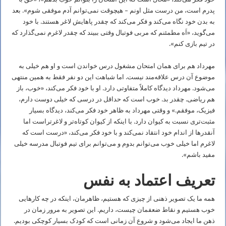
پدرم است، من درست مثل اونم – هیچوقت نمی‌توانم آدم موفقی شوم». بعد
به بدن خود نگاه می‌کند و فکر می‌کند که چقدر پاهایش لاغر هستند. با خود
می‌گوید، «اَه مطمئنم که مربی فوتبال وقتی ببیند که چقدر لاغرم نمی‌گذارد که
در تیم بازی کنم».
مهرداد هم برای همان امتحان مشغول درس خواندن است و او هم خیلی به
موضوع آن درس علاقه‌مند نیست. اما شباهت این دو نفر فقط به همین منتهی
می‌شود. مهرداد دیدگاه کاملاً متفاوتی دارد. او با خود فکر می‌کند، «خوب، باز
هم ریاضی. چقدر بد. خوب است که حداقل در درسی که خیلی دوست دارم،
فیزیک، موفقم.» و وقتی مهرداد به ظاهر خود فکر می‌کند، دیدگاه بسیار
مثبت‌تری نسبت به کیوان دارد. با اینکه از کیوان کوتاه‌تر و لاغرتراست اما
آنقدرها از اندام خود انتقاد نمی‌کند و با خود فکر می‌کند، «درست است که
لاغرم اما خیلی خوب می‌توانم بدوم و می‌توانم برای تیم فوتبال مدرسه خیلی
مفید باشم».
تعریف اعتماد به‌ نفس
همه ما یک تصویر ذهنی از چیزی که هستیم، ظاهرمان، اینکه در چه کارهایی
خوب هستیم و نقاط ضعفمان چیست، داریم. این تصویر به مرور زمان در
ذهن ما ایجاد می‌شود و شروع آن زمانی است که کودک بسیار کوچکی بودیم.