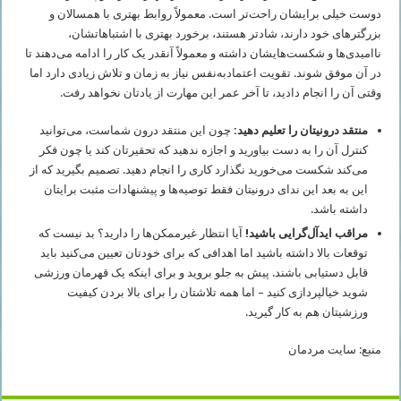
دوست خیلی برایشان راحت‌تر است. معمولاً روابط بهتری با همسالان و
بزرگترهای خود دارند، شادتر هستند، برخورد بهتری با اشتباهاتشان،
ناامیدی‌ها و شکست‌هایشان داشته و معمولاً آنقدر یک کار را ادامه می‌دهند تا
در آن موفق شوند. تقویت اعتمادبه‌نفس نیاز به زمان و تلاش زیادی دارد اما
وقتی آن را انجام دادید، تا آخر عمر این مهارت از یادتان نخواهد رفت.
منتقد درونیتان را تعلیم دهید:
چون این منتقد درون شماست، می‌توانید
کنترل آن را به دست بیاورید و اجازه ندهید که تحقیرتان کند یا چون فکر
می‌کند شکست می‌خورید نگذارد کاری را انجام دهید. تصمیم بگیرید که از
این به بعد این ندای درونیتان فقط توصیه‌ها و پیشنهادات مثبت برایتان
داشته باشد.
مراقب ایدآل‌گرایی باشید!
آیا انتظار غیرممکن‌ها را دارید؟ بد نیست که
توقعات بالا داشته باشید اما اهدافی که برای خودتان تعیین می‌کنید باید
قابل دستیابی باشند. پیش به جلو بروید و برای اینکه یک قهرمان ورزشی
شوید خیالپردازی کنید – اما همه تلاشتان را برای بالا بردن کیفیت
ورزشیتان هم به کار گیرید.
منبع: سایت مردمان