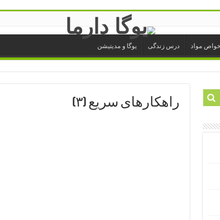
واص مواد
درس زندگی
یوگا و مدیتیشن
راهکارهای سریع (۳)