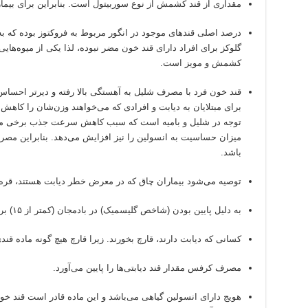
مقداری از قند کشمش از نوع سوربیتول است. بنابراین برای بیمار
درصد اصلی قندهای موجود در انگور مربوط به فروکتوز بوده که به 
گلوکز برای افراد دارای قند خون مضر نبوده، لذا یکی از میوه‌هایی 
کشمش و مویز است.
قند خون فرد با مصرف شلیل به آهستگی بالا رفته و دیرتر احساس 
برای مبتلایان به دیابت و افرادی که می‌خواهند وزن‌شان را کاهش 
توجه در شلیل و بامیه است که سبب کاهش سرعت جذب برخی مواد
میزان حساسیت به انسولین را نیز افزایش می‌دهد. بنابراین مصرف
باشد.
توصیه می‌شود بیماران چاق که در معرض خطر دیابت هستند، قره
به دلیل پایین بودن (شاخص گلیسمیک) در بادمجان (کمتر از ۱۵) برای بیماران دیابتی سودمند است.
کسانی که دیابت دارند، قارچ بخورند. زیرا قارچ هیچ گونه ماده قندی
مصرف کرفس مقدار قند دیابتی‌ها را پایین می‌آورد.
هویج دارای انسولین گیاهی می‌باشد و این ماده قادر است قند خون 