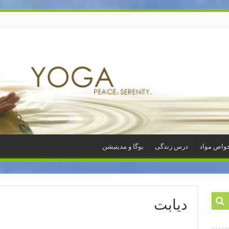
واص مواد
درس زندگی
یوگا و مدیتیشن
دیابت