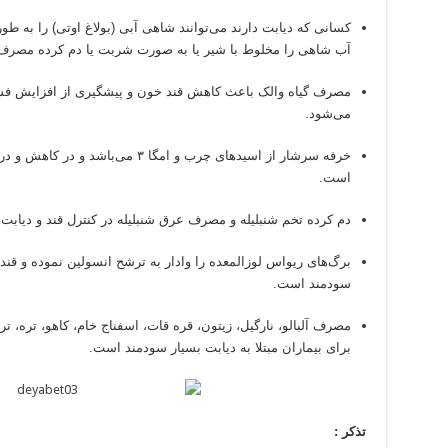
کسانی که دیابت دارند می‌توانند شاهی آبی (بولاغ اوتی) را به طور
آب شاهی را مخلوط با شیر یا به صورت شربت یا دم کرده مصرف ن
مصرف گیاه والک باعث کاهش قند خون و پیشگیری از افزایش فشار
می‌شود.
خرفه سرشار از اسیدهای چرب و امگا ۳ م
است.
دم کرده تخم شنبلیله و مصرف عرق شنبلیله در کنترل قند و دیابت
برگ‌های ریواس لوزالمعده را وادار به ترشح انسولین نموده و قند 
سودمند است.
مصرف آلبالو، نارگیل، زیتون، قره قات، اسفناج خام، کاهو، تره، ت
برای بیماران مبتلا به دیابت بسیار سودمند است.
تذکر :