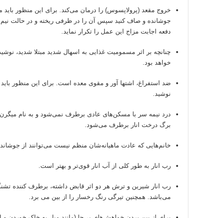
خروج مقعد (پرولاپسوس) را درمان می
کند. برای این منظور باید 
جوشانده و صاف کنید سپس آن را در ظرفی ریخته و در حالت نیم گرم
دفعه اجابت مزاج این عمل را تکرار نماید.
چنانچه بر اثر مسمومیت غذایی به اسهال شدید مبتلا شدید، نوشی
خواهد بود.
ضد استفراغ، اشتها آور و مقوی معده است. برای این منظور باید د
نوشید.
درد نیمه سر با مسکن
های عادی برطرف نمی
شود و به نام میگرن
برگ درخت انار برطرف می
شود.
خانم
هایی که عادت ماهیانه
شان منظم نیست می
توانند از جوشاند
رب انار به طور کلی از آب انار قوی
تر و بهتر است.
رب انار شیرین و ترش هر دو اثر قابض داشته، برطرف کننده تشنگ
می
باشد. همچنین تیرگی رنگ رخسار را از بین می برد.
برای از بین بردن خواهش
های بی
جا (مانند میل به خاک خوردن و ام