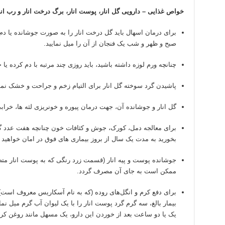
خواص غذایی
–
دارویی گل انار، پوست انار، برگ درخت انار و رب انا
برای درمان اسهال باید گل درخت انار را به صورت جوشانده یا دم
صبح و ظهر و شب یک فنجان از آن را میل نمایید.
چنانچه ورم لوزه داشته باشید، باید روزی چند مرتبه با دم کرده یا 
پاشیدن گرد سوخته گل انار برای التیام زخم و جراحت و خشک نم
گل انار و جوشانده آن، جهت درمان پیوره و خونریزی لثه ها، خراب
برای معالجه دمل، کورک، جوش و کثافات خون چنانچه هفت عدد گل
بخورید به مدت یک سال از بروز بیماری های فوق در امان خواهید ب
جوشانده پوست و پیه انار (قسمت زرد رنگی که به پوست انار مت
ممکن است به جای آن مصرف گردد.
برای دفع کرم و انگل
های روده (که به نام آسکاریس معروف است
بیمار بالغ، سه گرم گرد پوست انار را با یک لیوان آب گرم میل نما
یک یا دو ساعت بعد از خوردن این دارو، یک مسهل مانند روغن ک