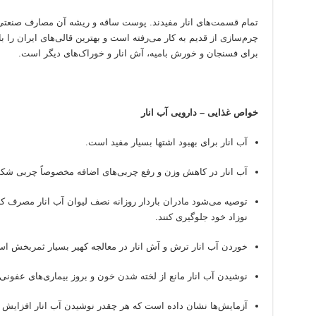
تمام قسمت
های انار مفیدند. پوست ساقه و ریشه آن مصارف صنعتی و
چرم
سازی از قدیم به کار می
رفته است و بهترین قالی
های ایران را ب
برای فسنجان و خورش بامیه، آش انار و خوراک
های دیگر است.
خواص غذایی
–
دارویی آب انار
آب انار برای بهبود اشتها بسیار مفید است.
آب انار در کاهش وزن و رفع چربی
های اضافه مخصوصاً چربی شک
توصیه می
شود مادران باردار روزانه نصف لیوان آب انار مصرف کنن
نوزاد خود جلوگیری کنند.
خوردن آب انار ترش و آش انار در معالجه کهیر بسیار ثمربخش ا
نوشیدن آب انار مانع از لخته شدن خون و بروز بیماری
های عفونی
آزمایش
ها نشان داده است که هر چقدر نوشیدن آب انار افزایش 