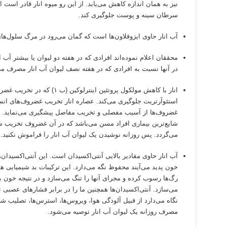
نیز به همان اندازه کاهش می
یابد. از این رو میوه انار قادر است
سرطان سینه و پوست جلوگیری کند.
آب انار حاوی ایزوفلاون
ها است که گمان می
رود در مرگ سلول
ها
محققان اعلام نموده
اند افرادی که در هفته دو لیوان یا بیشتر آب ا
در آنها نسبت به افرادی که در هفته نصف لیوان آب انار مصرف م
انار با کاهش مولکول پروتئین اینت
استئوآرتریت جلوگیری می
کند. عصاره انار تخریب غضروف
های انس
غضروف
ها از آسیب مفصلی و تخریب مفاصل پیشگیری می
نماید. 
شایع
ترین بیماری افراد مسن می
باشد که در آن غضروف تخریب شد
می
گردد. پس روزانه نوشیدن یک لیوان آب انار را فراموش نکنید.
آب انار حاوی مقادیر بالایی آنتی
اکسیدان است. این آنتی
اکسیدان
ه
خون پدید می
آیند محفوظ نگه می
دارد. این ترکیبات بد شیمیایی 
رگ
ها رسوب کرده و مجرای آنها را تنگ می
سازد و در نتیجه خون ب
می
سازد. آنتی
اکسیدان
ها همچنین ما را در برابر فشارهای عصبی 
نگاه می
دارد از قبیل آلودگی هوا، ویروس
ها، استرس
ها، تصلیب شر
مصرف روزانه یک لیوان آب انار توصیه می
شود.