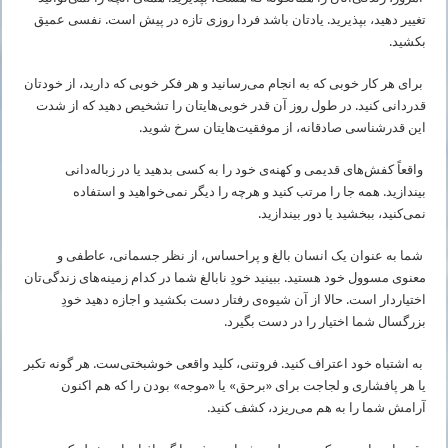
تغییر دهید، بپذیرید. یادتان باشد فردا روزی تازه در پیش است. نفسی عمیق
بکشید.
برای هر کار خوبی که به انجام می‌رسانید و هر فکر خوبی که دارید، از خودتان
قدردانی کنید. در طول روز آن قدر خوبی‌هایتان را تشخیص دهید که از شدت
این قدرشناسی صادقانه، از موفقیت‌هایتان سرخ شوید.
واقعاً کفش‌های قدیمی و کهنه‌ی خود را به کسی بدهید یا در زباله‌دانی
بیندازید. همه جا را مرتب کنید و هرچه را دیگر نمی‌خواهید و استفاده
نمی‌کنید، ببخشید یا دور بیندازید.
شما به عنوان یک انسان بالغ و پراحساس، از نظر جسمانی، عاطفی و
معنوی مسوول خود هستید. ببینید خودِ نابالغ شما در کدام زمینه‌های زندگی‌تان
اختیاردار است. حالا از آن شیوه‌ی رفتار دست بکشید و اجازه دهید خودِ
بزرگسال شما اختیار را در دست بگیرد.
به اشتباه خود اعتراف کنید. فروتنی، کلید واقعی خوشبختی‌ست. هر گونه تکبر
یا هر پافشاری و لجاجت برای «برحق» یا «موجه» بودن را که هم اکنون
آرامش شما را به هم می‌ریزد، کشف کنید.