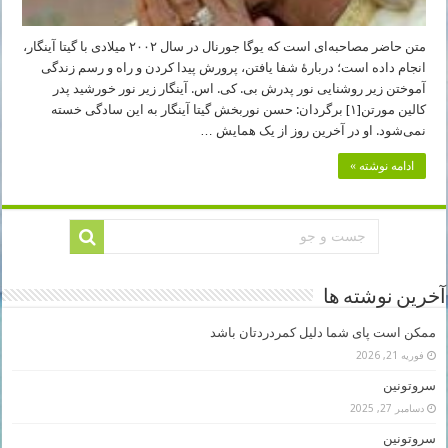
متن حاضر مصاحبه‌ای است که یوگا جورنال در سال ۲۰۰۲ میلادی با گیتا آینگار،
انجام داده است؛ دربارۀ شفا یافتن، پرورش پیدا کردن و راه و رسم زندگی
آموختن زیر روشنایی نور پدرش بی. کی. اس. آینگار زیر نور خورشید پدر
کالین مورتن[۱] برگردان: حسن نوربخش گیتا آینگار به این سادگی خسته
نمی‌شود. او در آخرین روز از یک همایش …
ادامه نوشته »
آخرین نوشته ها
ممکن است پای شما دلیل کمردردتان باشد
فوریه 21, 2026
سروتونین
دسامبر 27, 2025
سروتونین