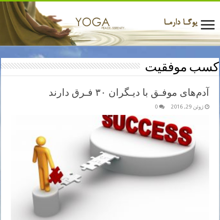
کسب موفقیت
آدم‌های موفـق با دیـگران ۳۰ فـرق دارند
ژوئن 29, 2016
0