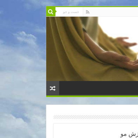
زش مو