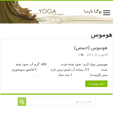
هوموس
هوموس (حمص)
فوریه 23, 2015
0
هوموس مواد لازم : نخود پخته شده 400 گرم آب نخود پخته
شده 1/3 پیمانه آب لیمو ترش تازه 3 قاشق سوپخوری
سیر (کوبیده) 1 حبه نمک …
ادامه نوشته »