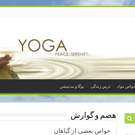
واص مواد
درس زندگی
یوگا و مدیتیشن
هضم و گوارش
خواص بعضی از گیاهان