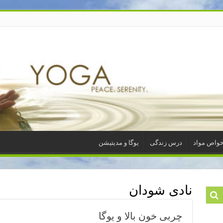
واص مواد
درس زندگی
یوگا و مدیتیشن
نادی شودان
چربی خون بالا و یوگا