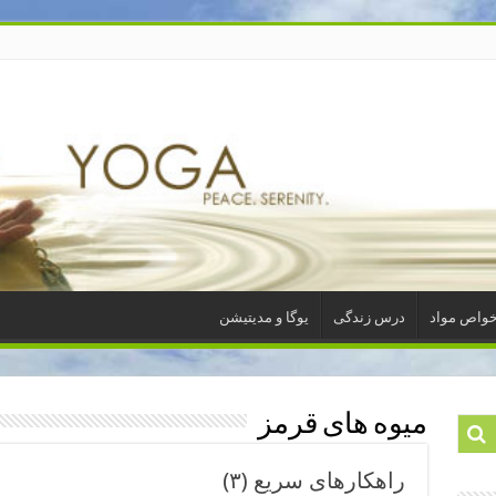
واص مواد
درس زندگی
یوگا و مدیتیشن
میوه های قرمز
راهکارهای سریع (۳)