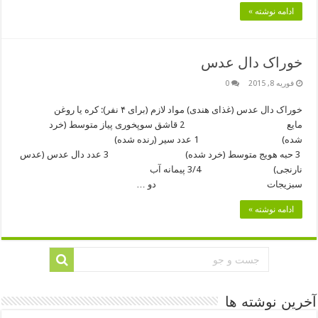
ادامه نوشته »
خوراک دال عدس
فوریه 8, 2015
0
خوراک دال عدس (غذای هندی) مواد لازم (برای ۴ نفر): کره یا روغن
مایع 2 قاشق سوپخوری پیاز متوسط (خرد
شده) 1 عدد سیر (رنده شده)
3 حبه هویج متوسط (خرد شده) 3 عدد دال عدس (عدس
نارنجی) 3/4 پیمانه آب
سبزیجات دو …
ادامه نوشته »
آخرین نوشته ها