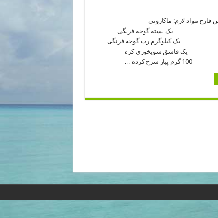
 قارچ مواد لازم: ماکارونی
ته گوجه فرنگی
گرم رب گوجه فرنگی
شق سوپخوری کره
رخ کرده …