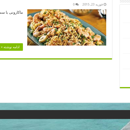
فوریه 23, 2015
0
ماکارونی با سس
یک بس
یک کیلو
یک قا
100 گرم پیاز س
ادامه نوشته »