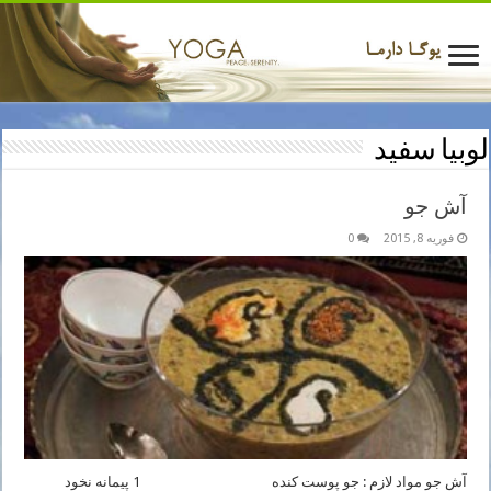
لوبیا سفید
آش جو
فوریه 8, 2015
0
آش جو مواد لازم : جو پوست کنده 1 پیمانه نخود