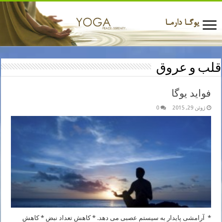
قلب و عروق
فواید یوگا
ژوئن 29, 2015
0
* آرامشی پایدار به سیستم عصبی می دهد. * کاهش تعداد نبض * کاهش