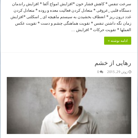
سرعت تنفس * کاهش فشار خون *افزایش امواج آلفا * افزایش راندمان
دستگاه قلبی _عروقی * متعادل کردن فعالیت معده و روده * متعادل کردن
غدد درون ریز * انعطاف بخشیدن به سیستم ماهیچه ای _ اسکلتی *افزایش
زمان نگه داشتن تنفس * تقویت هماهنگی چشم و دست * تقویت عکس
العملها * تقویت حرکات * افزایش …
ادامه نوشته »
رهایی از خشم
ژوئن 29, 2015
0