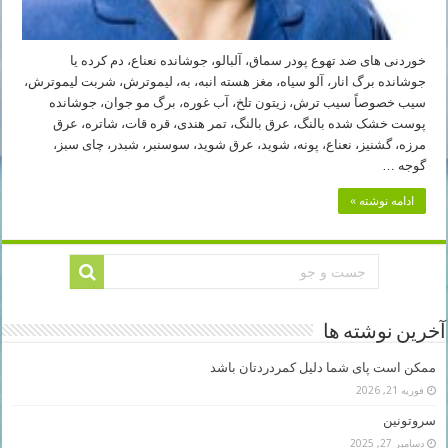
خوردنی های ضد تهوع پودر سماق، آلبالو، جوشانده نعناع، دم کرده یا
جوشانده برگ انار، آلو سیاه، مغز هسته انبه، به، لیموترش، شربت لیموترش،
سیب خصوصاً سیب ترش، زیتون تلخ، آب غوره، برگ مو جوان، جوشانده
پوست خشک شده بالنگ، عرق بالنگ، تمر هندی، قره قات، شاتره، عرق
مرزه، گشنیز، نعناع، پونه، شوید، عرق شوید، سوسنبر، شبدر، چای سبز،
گوجه …
ادامه نوشته »
آخرین نوشته ها
ممکن است پای شما دلیل کمردردتان باشد
فوریه 21, 2026
سروتونین
دسامبر 27, 2025