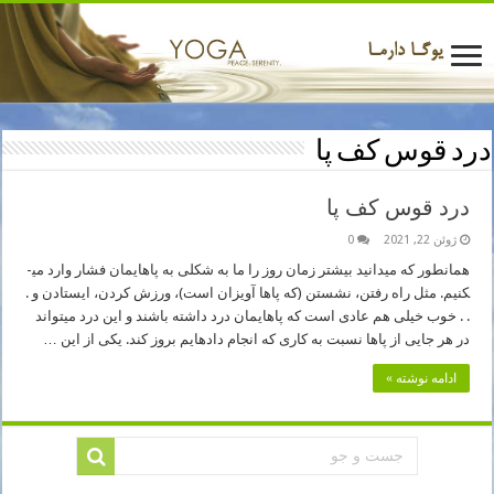
درد قوس کف پا
درد قوس کف پا
ژوئن 22, 2021
0
همانطور که می­دانید بیشتر زمان روز را ما به شکلی به پاهایمان فشار وارد می­
کنیم. مثل راه رفتن، نشستن (که پاها آویزان است)، ورزش کردن، ایستادن و .
. . خوب خیلی هم عادی است که پاهایمان درد داشته باشند و این درد می­تواند
در هر جایی از پاها نسبت به کاری که انجام داده­ایم بروز کند. یکی از این …
ادامه نوشته »