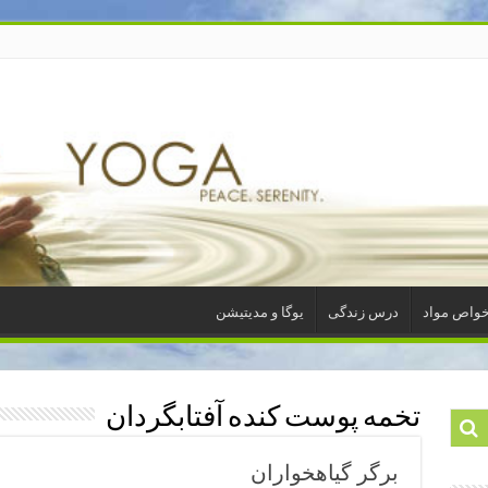
واص مواد
درس زندگی
یوگا و مدیتیشن
تخمه پوست کنده آفتابگردان
برگر گیاهخواران