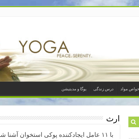
واص مواد
درس زندگی
یوگا و مدیتیشن
ارث
با ‌١١ عامل ایجادکننده پوکی استخوان آشنا شوید