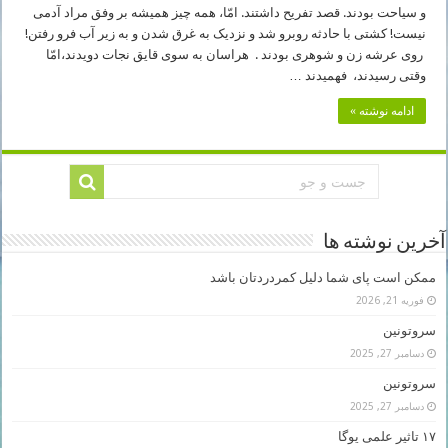
و سیاحت بودند. قصد تفریح داشتند. امّا، همه چیز همیشه بر وفق مراد آدمی
نیست! کشتی با حادثه روبرو شد و نزدیک به غرق شدن و به زیر آب فرو رفتن!
روی عرشه زن و شوهری بودند . هراسان به سوی قایق نجات دویدند،امّا
وقتی رسیدند، فهمیدند …
ادامه نوشته »
آخرین نوشته ها
ممکن است پای شما دلیل کمردردتان باشد
فوریه 21, 2026
سروتونین
دسامبر 27, 2025
سروتونین
دسامبر 27, 2025
۱۷ تاثیر علمی یوگا