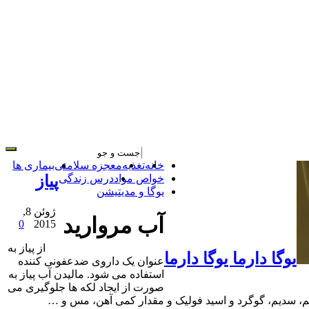
خانه
تغذیه
معجزه سلامتی
بیماری ها
خواص مواد
درس زندگی
پیاز
یوگا و مدیتیشن
ژوئن 8,
آب مروارید
0
2015
از پیاز به
یوگا دارما یوگا دارما
عنوان یک داروی ضدعفونی کننده
استفاده می شود. مالیدن آب پیاز به
صورت از ایجاد لکه ها جلوگیری می